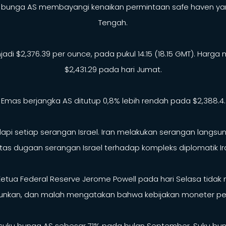
nga AS membayangi kenaikan permintaan safe haven yang ti
Tengah.
di $2,376.39 per ounce, pada pukul 14:15 (18.15 GMT). Harga 
$2,431.29 pada hari Jumat.
Emas berjangka AS ditutup 0,8% lebih rendah pada $2,388.4.
pi setiap serangan Israel. Iran melakukan serangan langsu
as dugaan serangan Israel terhadap kompleks diplomatik Ira
k Ketua Federal Reserve Jerome Powell pada hari Selasa ti
nkan, dan malah mengatakan bahwa kebijakan moneter perlu b
uku bunga AS sebesar 71% pada bulan September. Suku bunga