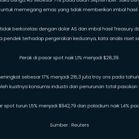
untuk memegang emas yang tidak memberikan imbal hasil.
dak berkorelasi dengan dolar AS dan imbal hasil Treasury d
 pendek terhadap pergerakan keduanya, kata analis riset s
Perak di pasar spot naik 1,1% menjadi $28,39.
n meningkat sebesar 17% menjadi 215,3 juta troy ons pada ta
h kuatnya konsumsi industri dan penurunan total pasokan seb
r spot turun 1,5% menjadi $942,79 dan paladium naik 1,4% pada
Sumber : Reuters