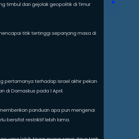
mbul dari gejolak geopolitik di Timur
mencapai titik tertinggi sepanjang masa di
ng pertamanya terhadap Israel akhir pekan
n di Damaskus pada 1 April.
dak memberikan panduan apa pun mengenai
ersifat restriktif lebih lama.
 yang lebih tinggi mengurangi daya tarik