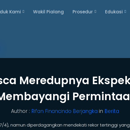
oduk Kami
Wakil Pialang
Prosedur
Edukasi
sca Meredupnya Ekspek
Membayangi Permintaa
Author :
Rifan Financindo Berjangka
in
Berita
17/4), namun diperdagangkan mendekati rekor tertinggi yang 